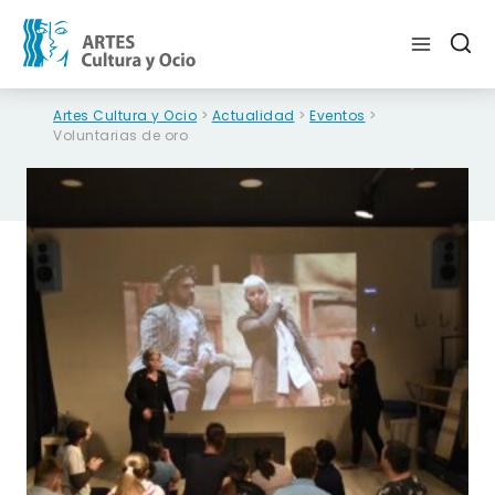
Skip
to
content
Artes Cultura y Ocio
>
Actualidad
>
Eventos
>
Voluntarias de oro