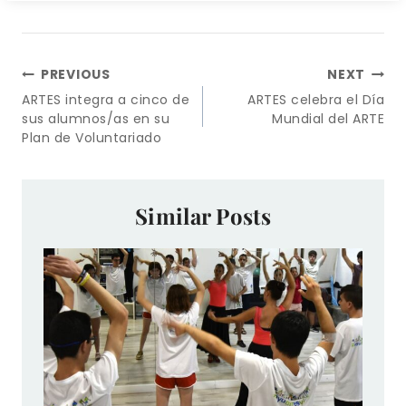
Navegación
PREVIOUS
NEXT
de
ARTES integra a cinco de
ARTES celebra el Día
entradas
sus alumnos/as en su
Mundial del ARTE
Plan de Voluntariado
Similar Posts